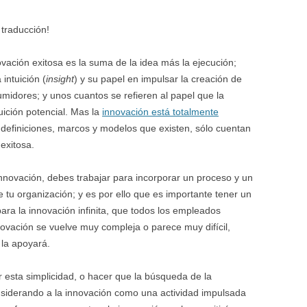
BONFIRE
PUBLIC WORKSHOPS
QUI
INNOV
traducción!
QUOTE IMAGES
CHANGE GLOSSARY
REV
DIGIT
ación exitosa es la suma de la idea más la ejecución;
FLIPBOOKS
GLOSS
intuición (
CHANGE DIAGNOSTIC
insight
) y su papel en impulsar la creación de
WHE
umidores; y unos cuantos se refieren al papel que la
uición potencial. Mas la
innovación está totalmente
definiciones, marcos y modelos que existen, sólo cuentan
 exitosa.
innovación, debes trabajar para incorporar un proceso y un
e tu organización; y es por ello que es importante tener un
ara la innovación infinita, que todos los empleados
ovación se vuelve muy compleja o parece muy difícil,
 la apoyará.
 esta simplicidad, o hacer que la búsqueda de la
siderando a la innovación como una actividad impulsada