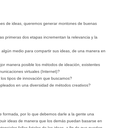
es de ideas, queremos generar montones de buenas
 las primeras dos etapas incrementan la relevancia y la
 algún medio para compartir sus ideas, de una manera en
or manera posible los métodos de ideación, existentes
unicaciones virtuales (Internet)?
los tipos de innovación que buscamos?
pleados en una diversidad de métodos creativos?
 formada, por lo que debemos darle a la gente una
ribuir ideas de manera que los demás puedan basarse en
potenciales fallas fatales de las ideas, a fin de que puedan