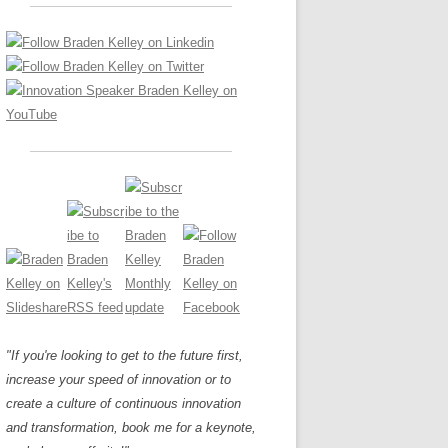
LOS NUEVE PAPELES EN LA
Z
ATION GLOSSARY
INNOVACIÓN
IEWS AND INTERVIEWS
AL TRANSFORMATION
OS NOVE PAPÉIS NA INOVAÇÃO
ARY
RE TO BUY
LES 9 RÔLES D’INNOVATION
DE NIO INNOVATIONSROLLERNA
"If you're looking to get to the future first,
increase your speed of innovation or to
create a culture of continuous innovation
and transformation, book me for a keynote,