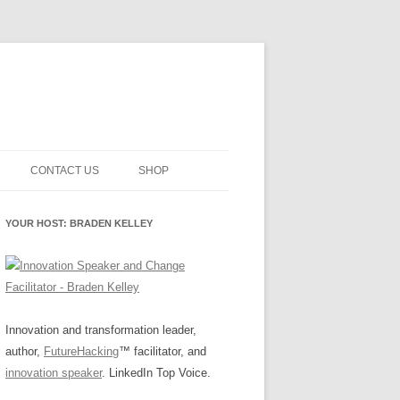
CONTACT US
SHOP
NNOVATION MATURITY
NEWSLETTER SIGNUP
CART
YOUR HOST: BRADEN KELLEY
SMENT
CHECKOUT
EHACKING
FUTUREHACKING SIGNAL
MY ACCOUNT
PICKER
-CENTERED INNOVATION
IT
Innovation and transformation leader,
author,
FutureHacking
™ facilitator, and
NNOVATION ROLES
WHAT INNOVATION ROLE(S) DO
innovation speaker
. LinkedIn Top Voice.
YOU PLAY?
E STUFF
E READINESS GLOSSARY