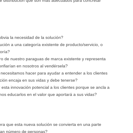
e distribución que son más adecuados para concretar
obvia la necesidad de la solución?
ión a una categoría existente de producto/servicio, o
oría?
ro de nuestro paraguas de marca existente y representa
confiarían en nosotros al vendérsela?
 necesitamos hacer para ayudar a entender a los clientes
ción encaja en sus vidas y debe tenerse?
sta innovación potencial a los clientes porque se ancla a
mos educarlos en el valor que aportará a sus vidas?
 que esta nueva solución se convierta en una parte
gran número de personas?