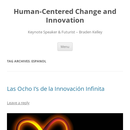
Skip
to
Human-Centered Change and
content
Innovation
Keynote Speaker & Futurist – Braden Kelley
Menu
TAG ARCHIVES:
ESPANOL
Las Ocho I’s de la Innovación Infinita
Leave a reply