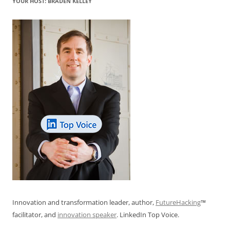
YOUR HOST: BRADEN KELLEY
k
Innovation and transformation leader, author,
FutureHacking
™
facilitator, and
innovation speaker
. LinkedIn Top Voice.