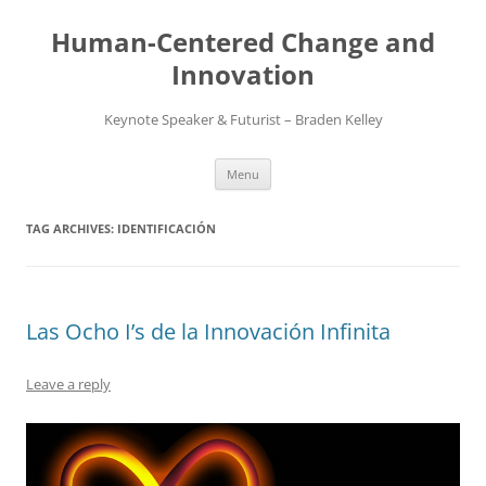
Skip
to
Human-Centered Change and
content
Innovation
Keynote Speaker & Futurist – Braden Kelley
Menu
TAG ARCHIVES:
IDENTIFICACIÓN
Las Ocho I’s de la Innovación Infinita
Leave a reply