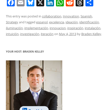
F
E
Bl
X
Li
W
R
T
S
a
m
u
n
h
e
h
h
c
ai
e
k
at
d
re
ar
This entry was posted in
collaboration
,
Innovation
,
Spanish
,
Strategy
and tagged
espanol
,
excelencia
,
ideación
,
identificación
,
e
l
sk
e
s
di
a
e
iluminación
,
implementación
,
innovacion
,
inspiración
,
instalación
,
b
y
dI
A
t
d
intuición
,
investigación
,
iteración
on
May 4, 2013
by
Braden Kelley
.
o
n
p
s
o
p
YOUR HOST: BRADEN KELLEY
k