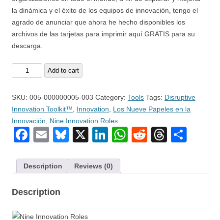
la dinámica y el éxito de los equipos de innovación, tengo el
agrado de anunciar que ahora he hecho disponibles los
archivos de las tarjetas para imprimir aquí GRATIS para su
descarga.
Los
Add to cart
Nueve
Papeles
SKU:
005-000000005-003
Category:
Tools
Tags:
Disruptive
en
Innovation Toolkit™
,
Innovation
,
Los Nueve Papeles en la
la
Innovación
,
Nine Innovation Roles
Innovación
Facebook
Email
Bluesky
X
LinkedIn
WhatsApp
Reddit
Thread
Sha
Diseño
de
Tarjetas
Description
Reviews (0)
quantity
Description